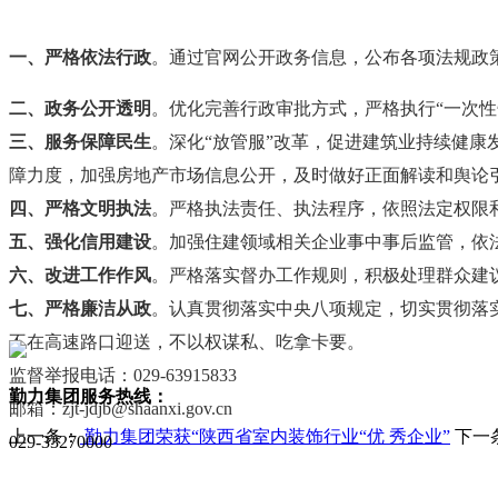
一、严格依法行政
。通过官网公开政务信息，公布各项法规政
二、政务公开透明
。优化完善行政审批方式，严格执行“一次性告
三、服务保障民生
。深化“放管服”改革，促进建筑业持续健
障力度，加强房地产市场信息公开，及时做好正面解读和舆论
四、严格文明执法
。严格执法责任、执法程序，依照法定权限
五、强化信用建设
。加强住建领域相关企业事中事后监管，依
六、改进工作作风
。严格落实督办工作规则，积极处理群众建
七、严格廉洁从政
。认真贯彻落实中央八项规定，切实贯彻落
不在高速路口迎送，不以权谋私、吃拿卡要。
监督举报电话：029-63915833
勤力集团服务热线：
邮箱：zjt-jdjb@shaanxi.gov.cn
上一条：
勤力集团荣获“陕西省室内装饰行业“优 秀企业”
下一
029-33270000